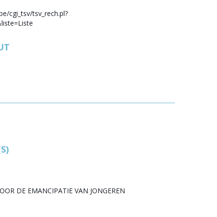
be/cgi_tsv/tsv_rech.pl?
iste=Liste
UT
S)
VOOR DE EMANCIPATIE VAN JONGEREN