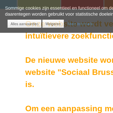
Sommige cookies zijn essentieel en functioneel om d
daarentegen worden gebruikt voor statistische doelei
Onze website wordt ve
Alles aanvaarden
Weigeren
Meer informatie
intuïtievere zoekfuncti
De nieuwe website wor
website "Sociaal Bruss
is.
Om een aanpassing met