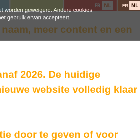
FR
NL
NL
FR
iet worden geweigerd. Andere cookies
et gebruik ervan accepteert.
 naam, meer content en een
naf 2026. De huidige
nieuwe website volledig klaar
ie door te geven of voor