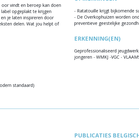
nd oor vindt en beroep kan doen
- Ratatouille krijgt bijkomende
label opgeplakt te krijgen
- De Overkophuizen worden on
en je laten inspireren door
preventieve geestelijke gezondh
teksten delen. Wat jou helpt of
ERKENNING(EN)
Geprofessionaliseerd jeugdwerk
jongeren - WMKJ -VGC - VLA
odern standaard)
PUBLICATIES BELGISC