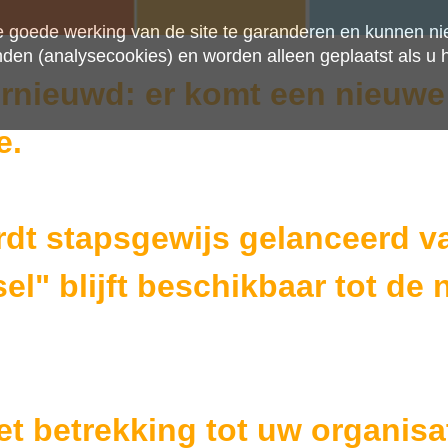
e goede werking van de site te garanderen en kunnen n
nden (analysecookies) en worden alleen geplaatst als u h
rnieuwd: er komt een nieuwe
e.
dt stapsgewijs gelanceerd va
el" blijft beschikbaar tot de 
 betrekking tot uw organisat